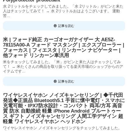
水 2リットルをチェックしてみました。「水 2リットル」がピンと来た
人はチェックしてみて！ → 水 2リットルおはようございます。 運動
苦...
記事を読む
米 | フォード純正 カーゴオーガナイザー 大 AE5Z-
78115A00-A フォード マスタング | エクスプローラー |
フォーカス | フィエスタ | リンカーン ナビゲーター |
他フォード リンカーン車汎用
米をチェックしてみました。「米」がピンと来た人はチェックしてみ
て！ → 米たくさんの商品を取り扱ってる楽天市場のショップからのア
イテムです...
記事を読む
ワイヤレスイヤホン ノイズキャンセリング | ◆千代田
発送◆正規品 Bluetooth5.1 手首に懷中電灯・スマホに
充電可能・IPX7防水設計・コンパクト 両耳/方耳 高音
質 防水 自動接続 軽量 iPhone Android ブルートゥー
ス ギフト ノイズキャンセリング 人間工学デザイン 超
軽量 ワイヤレスイヤホン ヘッドホン
ワイヤレスイヤホン ノイズキャンセリングをチェックしてみました。