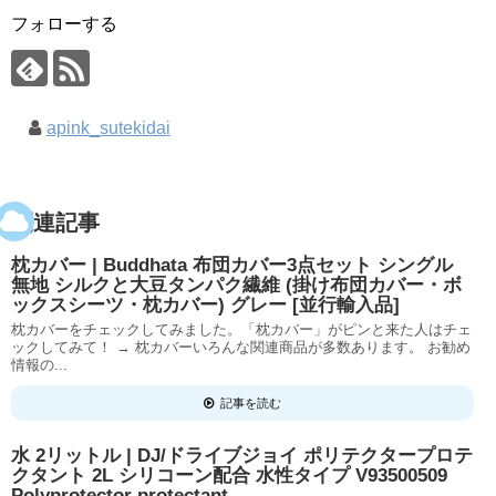
フォローする
apink_sutekidai
関連記事
枕カバー | Buddhata 布団カバー3点セット シングル
無地 シルクと大豆タンパク繊維 (掛け布団カバー・ボ
ックスシーツ・枕カバー) グレー [並行輸入品]
枕カバーをチェックしてみました。「枕カバー」がピンと来た人はチェ
ックしてみて！ → 枕カバーいろんな関連商品が多数あります。 お勧め
情報の...
記事を読む
水 2リットル | DJ/ドライブジョイ ポリテクタープロテ
クタント 2L シリコーン配合 水性タイプ V93500509
Polyprotector protectant