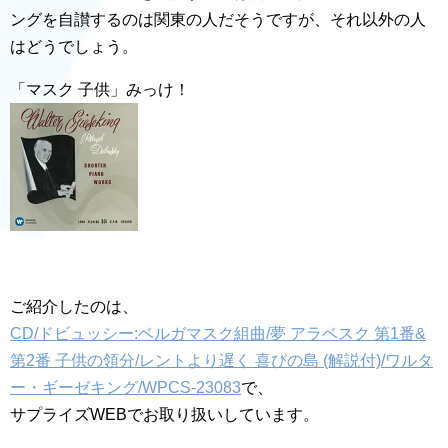
ングを自讃するのは関東の人だそうですが、それ以外の人
はどうでしょう。
「マスク 子供」みっけ！
ご紹介したのは、
CD/ドビュッシー:ベルガマスク組曲/夢 アラベスク 第1番&
第2番 子供の領分/レントより遅く 喜びの島 (解説付)/ワルタ
ー・ギーゼキング/WPCS-23083
で、
サプライズWEBでお取り扱いしています。