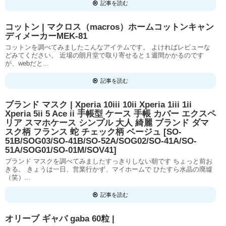
記事を読む
コットン | マクロス（macros）ホームコットンキャン
ディメーカーMEK-81
コットンを調べてみましたこんなアイテムです。 よければレビューな
どみてください。 近場の朗月堂で取り寄せると１週間かかるのです
が、webだと...
記事を読む
ブランド マスク | Xperia 10iii 10ii Xperia 1iii 1ii
Xperia 5ii 5 Ace ii 手帳型 ケース 手帳 カバー エクスペ
リア スマホケース シンプル 大人 綺麗 ブランド ダマ
スク柄 フランス 蛇 チェック柄 ベージュ [SO-
51B/SOG03/SO-41B/SO-52A/SOG02/SO-41A/SO-
51A/SOG01/SO-01M/SOV41]
ブランド マスクを調べてみましたすっきりしない朝です ちょっと前お
きる。 きょうは一日、営業行かず、マイホームで ひたすら水晶の廃墟
（笑）...
記事を読む
オリーブ ギャバ gaba 60粒 |