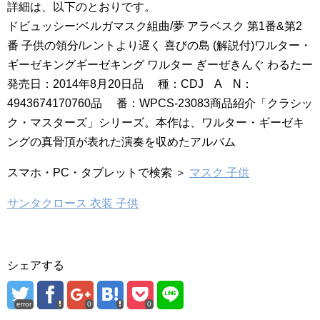
詳細は、以下のとおりです。
ドビュッシー:ベルガマスク組曲/夢 アラベスク 第1番&第2
番 子供の領分/レントより遅く 喜びの島 (解説付)ワルター・
ギーゼキングギーゼキング ワルター ぎーぜきんぐ わるたー
発売日：2014年8月20日品 種：CDJ A N：
4943674170760品 番：WPCS-23083商品紹介「クラシッ
ク・マスターズ」シリーズ。本作は、ワルター・ギーゼキ
ングの真骨頂が表れた演奏を収めたアルバム
スマホ・PC・タブレットで検索 ＞
マスク 子供
サンタクロース 衣装 子供
シェアする
error
0
0