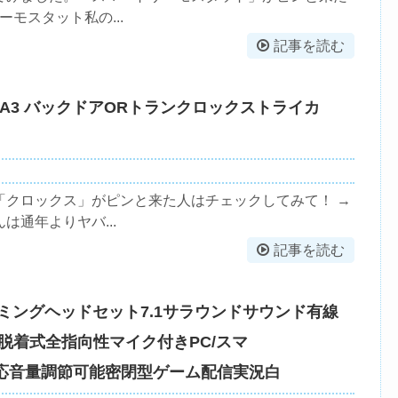
モスタット私の...
記事を読む
ZDA3 バックドアORトランクロックストライカ
「クロックス」がピンと来た人はチェックしてみて！ →
通年よりヤバ...
記事を読む
IFINEゲーミングヘッドセット7.1サラウンドサウンド有線
バー脱着式全指向性マイク付きPC/スマ
/PS5に対応音量調節可能密閉型ゲーム配信実況白