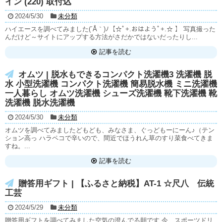
イン (220) 取付込
2024/5/30
未分類
ハイエースを調べてみました(´Å｀)ﾉ【☆ﾟ+.おはようﾟ+.☆ 】 写真撮った
んだけど～サイトにアップする方法がさだかではないだったりし...
記事を読む
オムツ | 脱水もできるコンパクト洗濯機3 洗濯機 脱
水 小型洗濯機 コンパクト洗濯機 簡易脱水機 ミニ洗濯機
一人暮らし オムツ洗濯機 シューズ洗濯機 靴下洗濯機 靴
洗濯機 脱水洗濯機
2024/5/30
未分類
オムツを調べてみましたどもども、みなさま、ぐっどもーにーん♪（テン
ション高っ ハラペコで辛いので、間近でほうれん草のすり菜食べてきま
すね。...
記事を読む
贈答用ギフト | 【ふるさと納税】AT-1 ☆尺八 伝統
工芸
2024/5/29
未分類
贈答用ギフトを調べてみました空気の澄んでる朝です 今、スポーツドリ