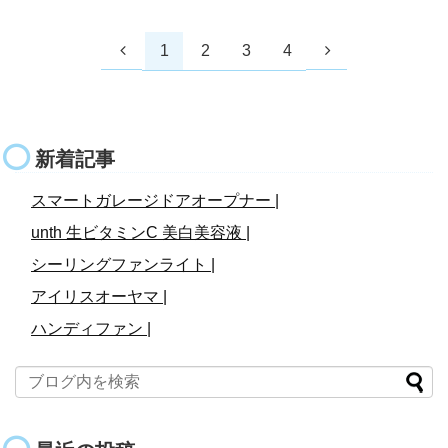
1
2
3
4
新着記事
スマートガレージドアオープナー |
unth 生ビタミンC 美白美容液 |
シーリングファンライト |
アイリスオーヤマ |
ハンディファン |