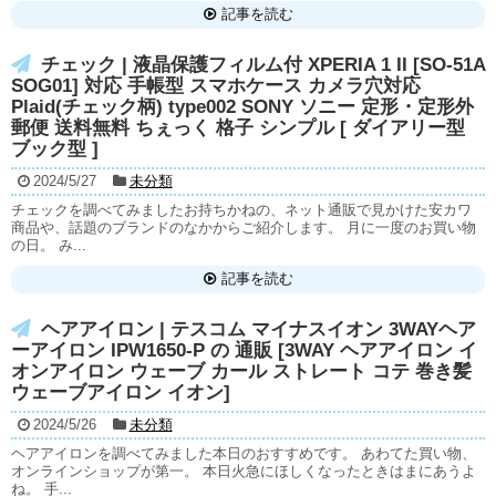
記事を読む
チェック | 液晶保護フィルム付 XPERIA 1 II [SO-51A
SOG01] 対応 手帳型 スマホケース カメラ穴対応
Plaid(チェック柄) type002 SONY ソニー 定形・定形外
郵便 送料無料 ちぇっく 格子 シンプル [ ダイアリー型
ブック型 ]
2024/5/27
未分類
チェックを調べてみましたお持ちかねの、ネット通販で見かけた安カワ
商品や、話題のブランドのなかからご紹介します。 月に一度のお買い物
の日。 み...
記事を読む
ヘアアイロン | テスコム マイナスイオン 3WAYヘア
ーアイロン IPW1650-P の 通販 [3WAY ヘアアイロン イ
オンアイロン ウェーブ カール ストレート コテ 巻き髪
ウェーブアイロン イオン]
2024/5/26
未分類
ヘアアイロンを調べてみました本日のおすすめです。 あわてた買い物、
オンラインショップが第一。 本日火急にほしくなったときはまにあうよ
ね。 手...