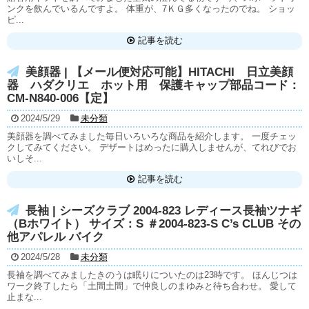
ンクを飲んでいるんですよ。 体重が、7ＫＧ多くなったのでね。 ショッ
ピ...
記事を読む
美顔器 | 【メール便対応可能】HITACHI 日立美顔
器 ハダクリエ ホット用 保護キャップ部品コード：
CM-N840-006【定】
2024/5/29
未分類
美顔器を調べてみました毎日いろいろな商品を紹介します。 一度チェッ
クしてみてください。 デザートはめったに購入しませんが、てれびでお
いしそ...
記事を読む
長袖 | シーズクラブ 2004-823 レディース長袖ツナギ
（Bホワイト） サイズ：S ＃2004-823-S C’s CLUB その
他アパレル バイク
2024/5/28
未分類
長袖を調べてみましたきのうは眠りについたのは23時です。 ほんじつは
ワーク終了したら「土間土間」で仲良しのまゆみと待ち合わせ。 愛して
止まな...