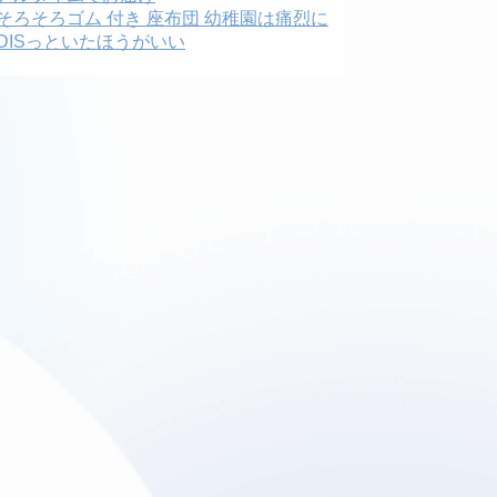
そろそろゴム 付き 座布団 幼稚園は痛烈に
DISっといたほうがいい