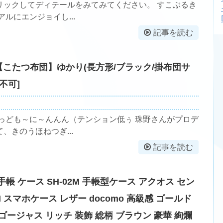
リックしてディテールをみてみてください。 すこぶるき
ルにエンジョイし...
記事を読む
 【こたつ布団】ゆかり(長方形/ブラック/掛布団サ
込不可]
っども～に～んんん（テンション低ぅ 珠野さんがプロデ
きのうほねつぎ...
記事を読む
e3 手帳 ケース SH-02M 手帳型ケース アクオス セン
M スマホケース レザー docomo 高級感 ゴールド
 ゴージャス リッチ 装飾 総柄 ブラウン 豪華 絢爛