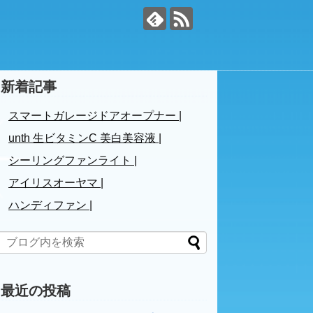
新着記事
スマートガレージドアオープナー |
unth 生ビタミンC 美白美容液 |
シーリングファンライト |
アイリスオーヤマ |
ハンディファン |
最近の投稿