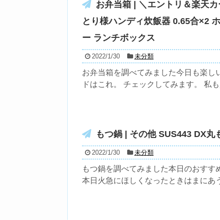
お弁当箱 | ＼エントリ＆楽天カ
とり様ハンディ炊飯器 0.65合×2 
ー ランチボックス
2022/1/30
未分類
お弁当箱を調べてみました今日も楽し
ドはこれ。 チェックしてみます。 私も買
もつ鍋 | その他 SUS443 DX丸も
2022/1/30
未分類
もつ鍋を調べてみました本日のおすす
本日火急にほしくなったときはまにあうよ