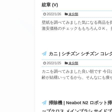
紋章 (V)
2022/1/26
未分類
壁紙を調べてみました気になる商品を
激安価格のチェックももちろんＯＫ。 掘
カニ | シチズン シチズン コレクシ
2022/1/25
未分類
カニを調べてみました良い朝です 今日
齢が結構いってるから、そんなにも痩せる
掃除機 | Neabot N2 ロ
ップクロス メインブラシ サイド