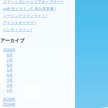
スマートガレージドアオープナー |
unth 生ビタミンC 美白美容液 |
シーリングファンライト |
アイリスオーヤマ |
ハンディファン |
アーカイブ
2026年
8月
7月
6月
5月
4月
3月
2月
1月
2025年
2024年