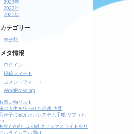
2023年
2022年
2021年
カテゴリー
未分類
メタ情報
ログイン
投稿フィード
コメントフィード
WordPress.org
お買い物リスト
俺の人生を狂わせた冷凍 惣菜
我が子に教えたいシステム手帳 リフィル
a5
あなたの欲しいled クリスマスライトをリ
アルタイムでお届け