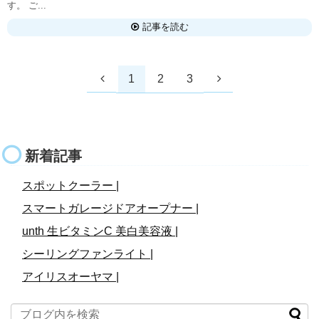
す。 ご...
記事を読む
1
2
3
新着記事
スポットクーラー |
スマートガレージドアオープナー |
unth 生ビタミンC 美白美容液 |
シーリングファンライト |
アイリスオーヤマ |