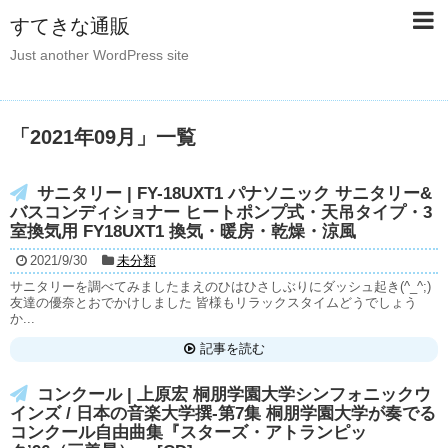
すてきな通販
Just another WordPress site
「
2021年09月
」
一覧
サニタリー | FY-18UXT1 パナソニック サニタリー&
バスコンディショナー ヒートポンプ式・天吊タイプ・3
室換気用 FY18UXT1 換気・暖房・乾燥・涼風
2021/9/30
未分類
サニタリーを調べてみましたまえのひはひさしぶりにダッシュ起き(^_^;)
友達の優奈とおでかけしました 皆様もリラックスタイムどうでしょう
か...
記事を読む
コンクール | 上原宏 桐朋学園大学シンフォニックウ
インズ / 日本の音楽大学撰-第7集 桐朋学園大学が奏でる
コンクール自由曲集『スターズ・アトランピッ