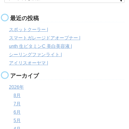
最近の投稿
スポットクーラー |
スマートガレージドアオープナー |
unth 生ビタミンC 美白美容液 |
シーリングファンライト |
アイリスオーヤマ |
アーカイブ
2026年
8月
7月
6月
5月
4月