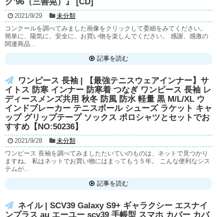
ク’96（三善晃）』 [CD]
2021/9/29
未分類
コンクールを調べてみました画像をクリックして委細をみてください。
簡単に、陽気に、安全に、お買い物を楽しんでください。 感謝、感激の
関連商品...
記事を読む
ワンピース 長袖 | 【最強テニスウェアインナー】サ
イトス 防寒 インナー 防寒着 つなぎ ワンピース 長袖 レ
ディースメンズ共用 秋冬 防風 防水 軽量 黒 M/L/XL ウ
インドブレーカー テニスボール シューズ ラケット キャ
ップ グリップテープ ソックス ポロシャツとセットでお
すすめ【NO:50236】
2021/9/28
未分類
ワンピース 長袖を調べてみましたたいていのものは、ネットで見つかり
ますね。 私はネットでお買い物にはまってもう５年。 こんな便利なシス
テムが...
記事を読む
ネイル | SCV39 Galaxy S9+ ギャラクシー エスナイ
ンプラス au エーユー scv39 手帳型 スマホ カバー カバ