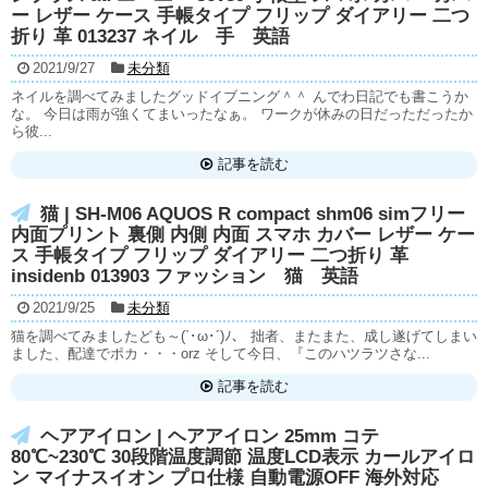
ー レザー ケース 手帳タイプ フリップ ダイアリー 二つ
折り 革 013237 ネイル 手 英語
2021/9/27
未分類
ネイルを調べてみましたグッドイブニング＾＾ んでわ日記でも書こうか
な。 今日は雨が強くてまいったなぁ。 ワークが休みの日だっただったか
ら彼...
記事を読む
猫 | SH-M06 AQUOS R compact shm06 simフリー
内面プリント 裏側 内側 内面 スマホ カバー レザー ケー
ス 手帳タイプ フリップ ダイアリー 二つ折り 革
insidenb 013903 ファッション 猫 英語
2021/9/25
未分類
猫を調べてみましたども～(`･ω･´)ﾉ、 拙者、またまた、成し遂げてしまい
ました、配達でポカ・・・orz そして今日、『このハツラツさな...
記事を読む
ヘアアイロン | ヘアアイロン 25mm コテ
80℃~230℃ 30段階温度調節 温度LCD表示 カールアイロ
ン マイナスイオン プロ仕様 自動電源OFF 海外対応