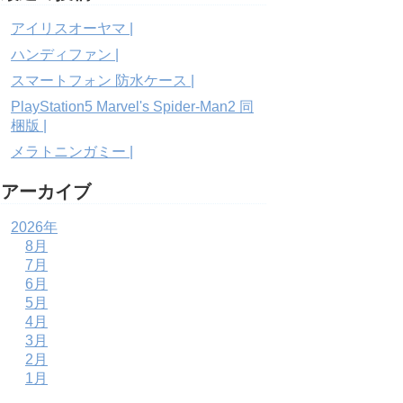
アイリスオーヤマ |
ハンディファン |
スマートフォン 防水ケース |
PlayStation5 Marvel's Spider-Man2 同
梱版 |
メラトニンガミー |
アーカイブ
2026年
8月
7月
6月
5月
4月
3月
2月
1月