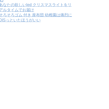
a5
あなたの欲しいled クリスマスライトをリ
アルタイムでお届け
そろそろゴム 付き 座布団 幼稚園は痛烈に
DISっといたほうがいい