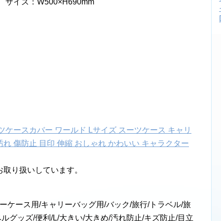
イズ：W500×H690mm
ケースカバー ワールド Lサイズ スーツケース キャリ
汚れ 傷防止 目印 伸縮 おしゃれ かわいい キャラクター
お取り扱いしています。
ーケース用/キャリーバッグ用/バック/旅行/トラベル/旅
ルグッズ/便利/L/大きい/大きめ/汚れ防止/キズ防止/目立