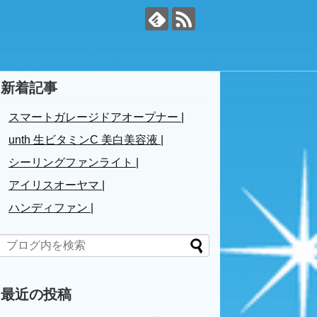
新着記事
スマートガレージドアオープナー |
unth 生ビタミンC 美白美容液 |
シーリングファンライト |
アイリスオーヤマ |
ハンディファン |
最近の投稿