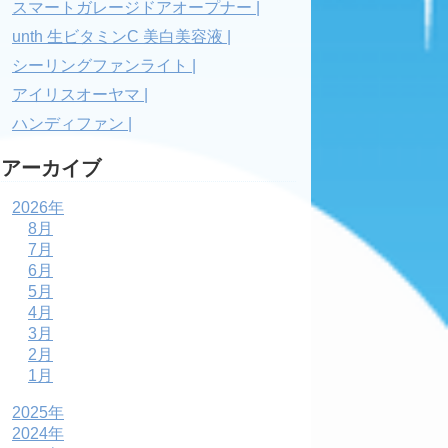
スマートガレージドアオープナー |
unth 生ビタミンC 美白美容液 |
シーリングファンライト |
アイリスオーヤマ |
ハンディファン |
アーカイブ
2026年
8月
7月
6月
5月
4月
3月
2月
1月
2025年
2024年