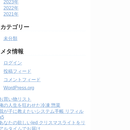
2023年
2022年
2021年
カテゴリー
未分類
メタ情報
ログイン
投稿フィード
コメントフィード
WordPress.org
お買い物リスト
俺の人生を狂わせた冷凍 惣菜
我が子に教えたいシステム手帳 リフィル
a5
あなたの欲しいled クリスマスライトをリ
アルタイムでお届け