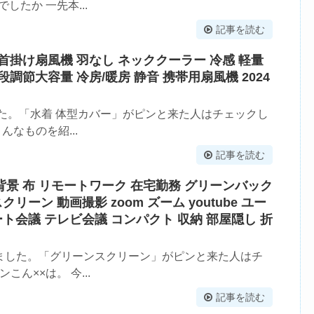
したか 一先本...
記事を読む
 首掛け扇風機 羽なし ネッククーラー 冷感 軽量
段調節大容量 冷房/暖房 静音 携帯用扇風機 2024
た。「水着 体型カバー」がピンと来た人はチェックし
んなものを紹...
記事を読む
背景 布 リモートワーク 在宅勤務 グリーンバック
リーン 動画撮影 zoom ズーム youtube ユー
ト会議 テレビ会議 コンパクト 収納 部屋隠し 折
ました。「グリーンスクリーン」がピンと来た人はチ
ん××は。 今...
記事を読む