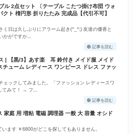
ーブル 2点セット 〔テーブル こたつ掛け布団 ウォ
パクト 楕円形 折りたたみ 完成品【代引不可】
く日は久しぶりにアラーム起き(^_^;) 友達の優香と
かがですか...
記事を読む
| 【黒/3】あす楽 耳 鈴付き メイド服 メイド
スチューム レディース ワンピース ドレス ファッ
チェックしてみました。「ファッション レディースワ
て！ → フ...
記事を読む
ス 家庭 用 増粘 電磁 調理器 一般 大 容量 オシド
います ￥6800がどこを探してもありません。