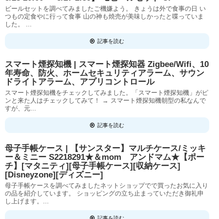
ビールセットを調べてみましたご機嫌よう。 きょうは外で食事の日 い
つもの定食やに行って食事 山の神も焼売が美味しかったと喋っていま
した。 ...
記事を読む
スマート煙探知機 | スマート煙探知器 Zigbee/Wifi、10
年寿命、防火、ホームセキュリティアラーム、サウン
ドライトアラーム、アプリコントロール
スマート煙探知機をチェックしてみました。「スマート煙探知機」がピ
ンと来た人はチェックしてみて！ → スマート煙探知機朝型の私なんで
すが、元...
記事を読む
母子手帳ケース | 【サンスター】マルチケース/ミッキ
ー＆ミニー S2218291★＆mom アンドマム★【ポー
チ】[マタニティ][母子手帳ケース][収納ケース]
[Disneyzone][ディズニー]
母子手帳ケースを調べてみましたネットショップでで買ったお気に入り
の品を紹介しています。 ショッピングの立ち止まっていただき御礼申
し上げます。...
記事を読む