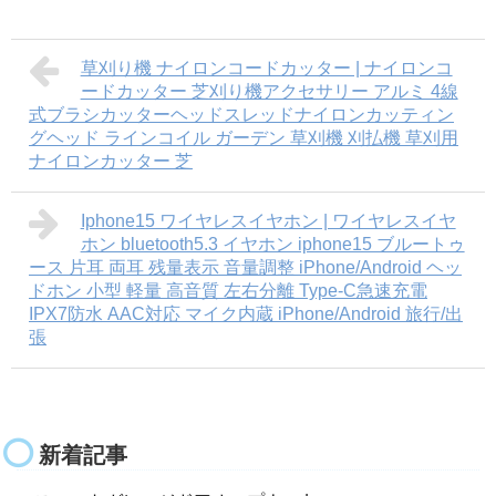
草刈り機 ナイロンコードカッター | ナイロンコ
ードカッター 芝刈り機アクセサリー アルミ 4線
式ブラシカッターヘッドスレッドナイロンカッティン
グヘッド ラインコイル ガーデン 草刈機 刈払機 草刈用
ナイロンカッター 芝
Iphone15 ワイヤレスイヤホン | ワイヤレスイヤ
ホン bluetooth5.3 イヤホン iphone15 ブルートゥ
ース 片耳 両耳 残量表示 音量調整 iPhone/Android ヘッ
ドホン 小型 軽量 高音質 左右分離 Type‐C急速充電
IPX7防水 AAC対応 マイク内蔵 iPhone/Android 旅行/出
張
新着記事