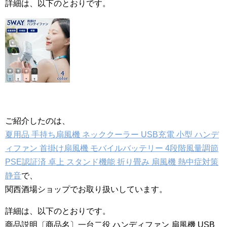
詳細は、以下のとおりです。
ご紹介したのは、
夏用品 手持ち扇風機 ネッククーラー USB充電 小型 ハンデ
ィファン 首掛け扇風機 モバイルバッテリー 4段階風量調節
PSE認証済 卓上 スタンド機能 折り畳み 扇風機 熱中症対策
静音
で、
関西酒場ショップでお取り扱いしています。
詳細は、以下のとおりです。
商品説明〔商品名〕一台二役 ハンディファン 扇風機 USB