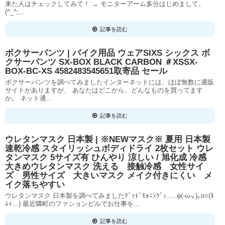
来た人はチェックしてみて！ → モニターアーム多分はじめまして。
(^_^;...
記事を読む
ボクサーパンツ | バイク用品 ウェアSIXS シックス ボ
クサーパンツ SX-BOX BLACK CARBON ＃XSSX-
BOX-BC-XS 4582483545651取寄品 セール
ボクサーパンツを調べてみましたインターネットには、ほぼ無数に通販
サイトがありますが、 あなたはどこから、どんなものを買ってます
か。 ネット通...
記事を読む
ウレタンマスク 日本製 | ※NEWマスク※ 夏用 日本製
速乾冷感 スタイリッシュボディドライ 2枚セット ウレ
タンマスク 5サイズ有 ひんやり 涼しい / 旭化成 冷感
大きめウレタンマスク 洗える 接触冷感 女性サイ
ズ 男性サイズ 大きいマスク メイク付きにくい メ
イク落ちやすい
ウレタンマスク 日本製を調べてみましたｸﾞｯﾄﾞﾓｫﾆﾝｸﾞ♪.....φ(-ω-｡)｡o○(ﾈ
ﾑｨ…) 最近隣町のファションビルでお仕事を...
記事を読む