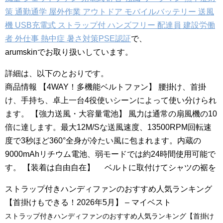
策 通勤通学 屋外作業 アウトドア モバイルバッテリー 送風
機 USB充電式 ストラップ付 ハンズフリー 配達員 建設労働
者 外仕事 熱中症 暑さ対策PSE認証
で、
arumskinでお取り扱いしています。
詳細は、以下のとおりです。
商品情報 【4WAY！多機能ベルトファン】 腰掛け、首掛
け、手持ち、卓上一台4役使いシーンによって使い分けられ
ます。 【強力送風・大容量電池】 風力は通常の扇風機の10
倍に達します。最大12M/Sな送風速度、13500RPM回転速
度で3秒ほど360°全身が冷たい風に包まれます。内蔵の
9000mAhリチウム電池、弱モードでは約24時間使用可能で
す。 【装着は自由自在】 ベルトに取付けてシャツの裾を
ストラップ付きハンディファンのおすすめ人気ランキング
【首掛けもできる！2026年5月】 – マイベスト
ストラップ付きハンディファンのおすすめ人気ランキング【首掛け