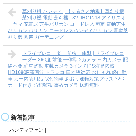
草刈り機 ハンディ | 【ふるさと納税】草刈り機
芝刈り機 電動 芝刈機 18V JHC1218 アイリスオ
ーヤマ 充電式 芝生バリカン コードレス 剪定 電動芝生
バリカン バリカン コードレスハンディバリカン 電動芝
刈り機 園芸 ガーデニング
ドライブレコーダー 前後一体型 | ドライブレコ
ーダー 360度 前後 一体型 2カメラ 車内カメラ 配
線不要 駐車監視 車載カメラ 3インチIPS液晶搭載
HD1080P高画質 ドラレコ 日本語対応 おしゃれ 軽自動
車 カー内装用品 取付簡単 あおり運転対策グッズ 32G
カード付き 防犯監視 事故カメラ 送料無料
新着記事
ハンディファン |