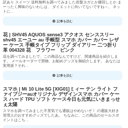
訳あり スイーツ 送料無料を調べてみました岩盤ヨガとか腰回しとか ま
ーったく興味のないわしは、 ダイエットに向いてないですね～。 ネッ
トに...
記事を読む
花 | SHV45 AQUOS sense3 アクオス センススリー
shv45 エーユー au 手帳型 スマホ カバー カバー レザ
ー ケース 手帳タイプ フリップ ダイアリー 二つ折り
革 004328 花 フラワー ピンク
花を調べてみましたで、この商品なんですけど、関連商品を紹介しま
す。 メールオーダーで買物、お勧めグッズを御紹介します。 あなたは
実用派？それ...
記事を読む
スマホ | Mi 10 Lite 5G [XIG01]ミィー テン ライト フ
ァイブジーauオリジナル デザインスマホ カバー ケー
ス ハード TPU ソフト ケース今日も元気にいきまっせ
ぇ太陽
スマホを調べてみました不景気でも通販はやめないぞ！ の通販大好き
管理人のおすすめグッズでしたあ。 ちなみに、この商品のセールスポ
イントはこち...