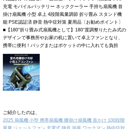
充電 モバイルバッテリー ネッククーラー 手持ち扇風機 首
掛け扇風機 小型 卓上 4段階風量調節 折り畳み スタンド機
能 PSE認証済 静音 熱中症対策 夏用品〔お勧めポイント〕
■【180°折り畳み式扇風機として】180°度調整りたたみ式の
デザインで事務所やお家の机に置いて卓上ファンとなり、
携帯に便利！バッグまたはポケットの中に入れても負担
ご紹介したのは、
2025 扇風機 小型 携帯扇風機 腰掛け扇風機 首かけ 100段階
風量 ジェットファン 充電式 静音 強風 ワークマン 熱中症対