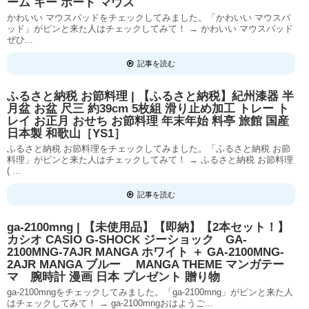
ーム キー ボード マウス
かわいい マウスパッドをチェックしてみました。「かわいい マウスパ
ッド」がピンと来た人はチェックしてみて！ → かわいい マウスパッド
ぜひ...
記事を読む
ふるさと納税 お節料理 | 【ふるさと納税】紀州漆器 半
月盆 お盆 尺三 約39cm 5枚組 滑り止め加工 トレー ト
レイ お正月 おせち お節料理 年末年始 料亭 旅館 国産
日本製 和歌山［YS1］
ふるさと納税 お節料理をチェックしてみました。「ふるさと納税 お節
料理」がピンと来た人はチェックしてみて！ → ふるさと納税 お節料理
( ...
記事を読む
ga-2100mng | 【未使用品】【即納】【2本セット！】
カシオ CASIO G-SHOCK ジーショック GA-
2100MNG-7AJR MANGA ホワイト ＋ GA-2100MNG-
2AJR MANGA ブルー MANGA THEME マンガテー
マ 腕時計 漫画 日本 プレゼント 贈り物
ga-2100mngをチェックしてみました。「ga-2100mng」がピンと来た人
はチェックしてみて！ → ga-2100mngおはようご...