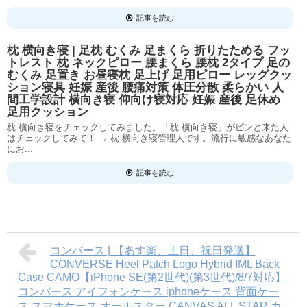
記事を読む
枕 横向き寝 | 足枕 むくみ 足まくら 折りたためる フッ
トレスト 枕 ネックピロー 腰まくら 腰枕 2タイプ 足の
むくみ 足置き お昼寝枕 足上げ 足用ピロー レッグクッ
ション寝具 妊娠 産後 腰痛対策 体圧分散 柔らかい 人
間工学設計 横向き寝 仰向け寝対応 妊娠 産後 足休め
足用クッション
枕 横向き寝をチェックしてみました。「枕 横向き寝」がピンと来た人
はチェックしてみて！ → 枕 横向き寝管理人です。流行に敏感なあなた
にお...
記事を読む
コンバース | 【あす楽、土日、祝日発送】
CONVERSE Heel Patch Logo Hybrid IML Back
Case CAMO【iPhone SE(第2世代)(第3世代)/8/7対応】
コンバース アイフォンケース iphoneケース 背面ケー
ス スマホケース オールスター CANVAS ALL STAR カ