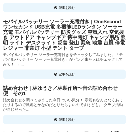
記事を読む
モバイルバッテリー ソーラー充電付き | OneSecond
ワンセカンド USB充電 多機能LEDランタン ソーラー
充電 モバイルバッテリー 防災グッズ 空気入れ 空気抜
き アウトドア キャンプギア 懐中電灯 キャンプ用品 照
明 ライト デスクライト 災害 登山 緊急 地震 台風 停電
レジャー 非常灯 小型 テント タープ
モバイルバッテリー ソーラー充電付きをチェックしてみました。「モ
バイルバッテリー ソーラー充電付き」がピンと来た人はチェックして
みて！ → ...
記事を読む
詰め合わせ | 林ゆうき／林製作所〜音の詰め合わせ
便 その1
詰め合わせを調べてみました今日はいい気分！ 寒気もなんとなくあっ
たりするので風邪とかなのだとりたらよいのですけども。 クラブ活動
が同じだった...
記事を読む