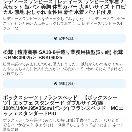
レディースワンピース | レディース ワンピース水着 2
点セット 短パン 美胸 体型カバー 大きいサイズ トロピ
カル 無地 おしゃれ 女性用 新作水着 パッド付 夏
レディースワンピースをチェックしてみました。「レディースワンピー
ス」がピンと来た人はチェックしてみて！ → レディースワンピースセ
クシーな...
記事を読む
松茸 | 遠藤商事 SA18-8手造り業務用抜型(5ヶ組) 松茸
＜BNK09025＞ BNK09025
松茸を調べてみましたついに購入しました。 以前からいつもかよちゃ
んやゆあちゃんに仕入れた方がいいみたいっていわれてたんですけど。
お役立ちグ...
記事を読む
ボックスシーツ | フランスベッド 【ボックスシー
ツ】エッフェ スタンダード ダブルサイズ(綿
100%/140×195×35cm/ピンク) フランスベッド MCエ
ッフェスタンダードPID
ボックスシーツを調べてみました時に肉餃子食べました。 わりとどー
でもいいかなｗ？ きょうはは、昼寝でもしようって思ったよ。 ネット
通販に難...